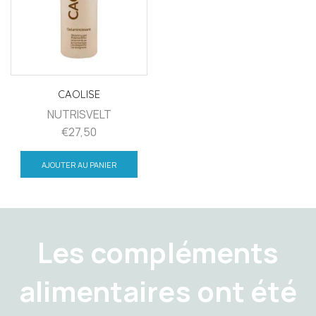
CAOLISE
NUTRISVELT
€
27,50
AJOUTER AU PANIER
Les compléments
alimentaires ont été