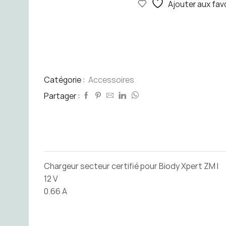
Ajouter aux fav
Biody
Xpert
Zm
I
Catégorie :
Accessoires
Partager :
Chargeur secteur certifié pour Biody Xpert ZM I
12 V
0.66 A