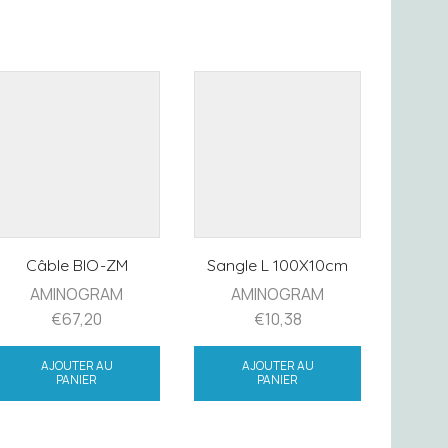
Câble BIO-ZM
Sangle L 100X10cm
Sacoc
AMINOGRAM
AMINOGRAM
A
€
67,20
€
10,38
AJOUTER AU
AJOUTER AU
PANIER
PANIER