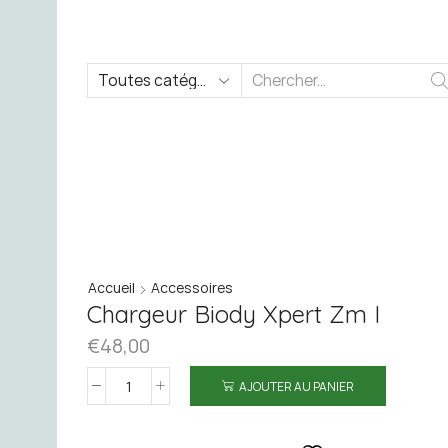
SEARCH
INPUT
Accueil
Accessoires
Chargeur Biody Xpert Zm I
€
48,00
AJOUTER AU PANIER
quantité
de
Chargeur