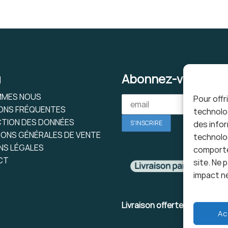
u
Abonnez-vous à no
MMES NOUS
Pour offr
ONS FRÉQUENTES
technolog
TION DES DONNÉES
des infor
IONS GÉNÉRALES DE VENTE
technolog
NS LÉGALES
comportem
CT
site. Ne 
impact né
Livraison offerte en point rel
Ac