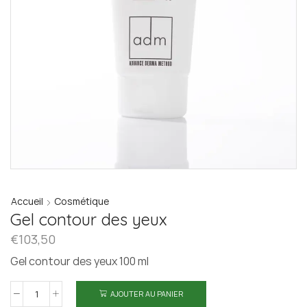
Accueil
Cosmétique
Gel contour des yeux
€
103,50
Gel contour des yeux 100 ml
AJOUTER AU PANIER
quantité