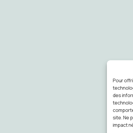
Pour offr
technolog
des infor
technolog
comportem
site. Ne 
impact né