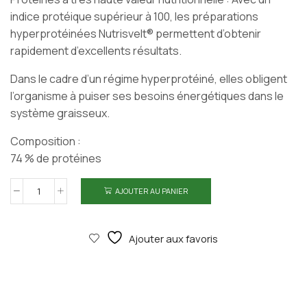
indice protéique supérieur à 100, les préparations
hyperprotéinées Nutrisvelt® permettent d’obtenir
rapidement d’excellents résultats.
Dans le cadre d’un régime hyperprotéiné, elles obligent
l’organisme à puiser ses besoins énergétiques dans le
système graisseux.
Composition :
74 % de protéines
AJOUTER AU PANIER
quantité
de
OMELETTE
Ajouter aux favoris
fines-
herbes