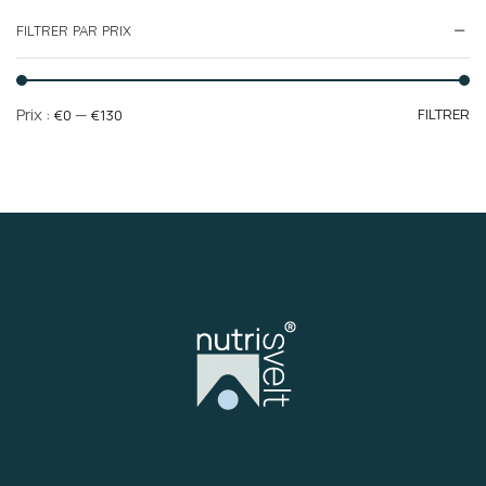
FILTRER PAR PRIX
Pr
Pr
Prix :
—
FILTRER
€0
€130
mi
m