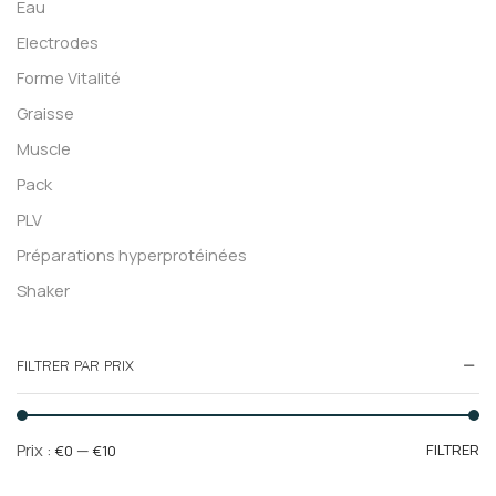
Eau
Electrodes
Forme Vitalité
Graisse
Muscle
Pack
PLV
Préparations hyperprotéinées
Shaker
FILTRER PAR PRIX
Pr
Pr
Prix :
—
FILTRER
€0
€10
mi
m