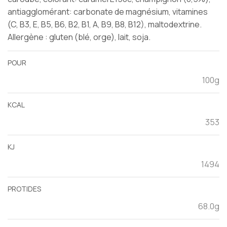
antiagglomérant: carbonate de magnésium, vitamines
(C, B3, E, B5, B6, B2, B1, A, B9, B8, B12), maltodextrine.
Allergène : gluten (blé, orge), lait, soja.
POUR
100g
KCAL
353
KJ
1494
PROTIDES
68.0g