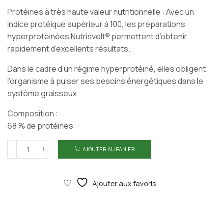
Protéines à très haute valeur nutritionnelle : Avec un
indice protéique supérieur à 100, les préparations
hyperprotéinées Nutrisvelt® permettent d’obtenir
rapidement d’excellents résultats.
Dans le cadre d’un régime hyperprotéiné, elles obligent
l’organisme à puiser ses besoins énergétiques dans le
système graisseux.
Composition :
68 % de protéines
AJOUTER AU PANIER
quantité
de
SOUPE
Ajouter aux favoris
champignons