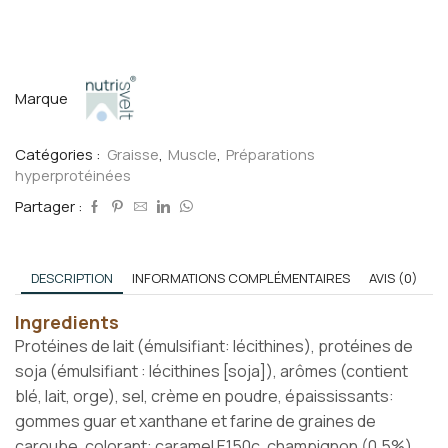
Marque
Catégories :
Graisse
,
Muscle
,
Préparations
hyperprotéinées
Partager :
DESCRIPTION
INFORMATIONS COMPLÉMENTAIRES
AVIS (0)
Ingredients
Protéines de lait (émulsifiant: lécithines), protéines de
soja (émulsifiant : lécithines [soja]), arômes (contient
blé, lait, orge), sel, crème en poudre, épaississants:
gommes guar et xanthane et farine de graines de
caroube, colorant: caramel E150c, champignon (0,5%),